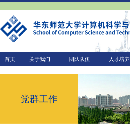
首页
关于我们
团队队伍
人才培养
党群工作