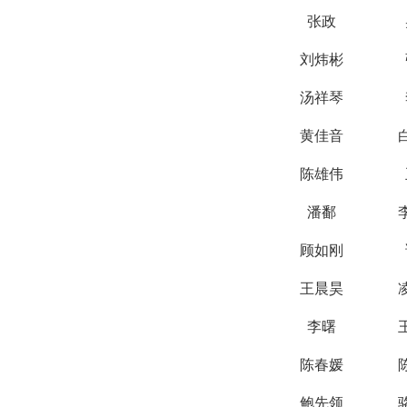
张政
刘炜彬
汤祥琴
黄佳音
陈雄伟
潘鄱
顾如刚
王晨昊
李曙
陈春媛
鲍先领