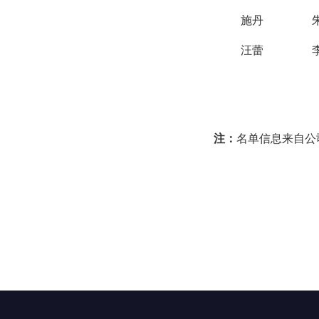
施丹
汪蕾
注：
名单信息来自公