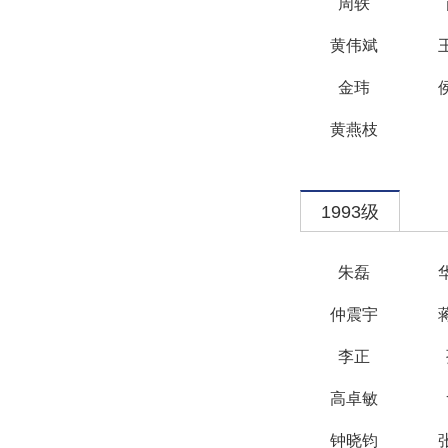
周轶
黄伟斌
金玮
黄燕枝
1993级
朱磊
仲震宇
李正
高卓敏
钟晓钧