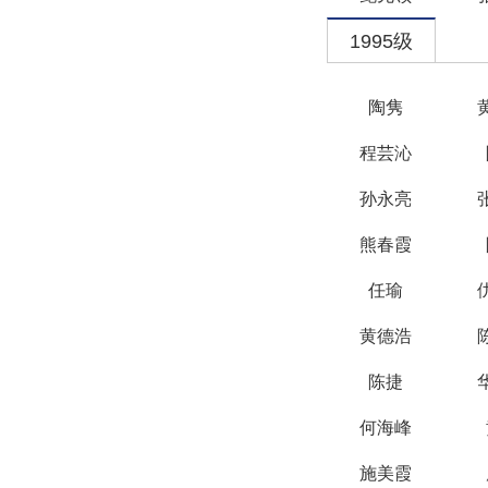
1995级
陶隽
程芸沁
孙永亮
熊春霞
任瑜
黄德浩
陈捷
何海峰
施美霞