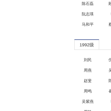
陈石磊
阮志瑛
马和平
1992级
刘民
周燕
赵斐
周鸣
吴紫燕